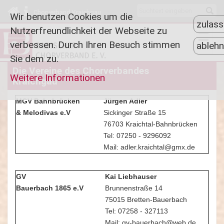
Chorverband Kraichgau
Wir benutzen Cookies um die
zulas
Nutzerfreundlichkeit der Webseite zu
verbessen. Durch Ihren Besuch stimmen
ableh
Sie dem zu.
Die Vereine des Chorverbandes
Weitere Informationen
Kraichgau
MGV Bahnbrücken
Jürgen Adler
& Melodivas e.V
Sickinger Straße 15
76703 Kraichtal-Bahnbrücken
Tel: 07250 - 9296092
Mail: adler.kraichtal@gmx.de
GV
Kai Liebhauser
Bauerbach 1865 e.V
Brunnenstraße 14
75015 Bretten-Bauerbach
Tel: 07258 - 327113
Mail: gv-bauerbach@web.de