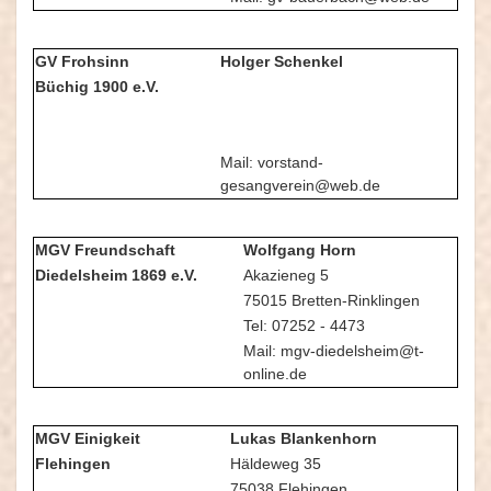
GV Frohsinn
Holger Schenkel
Büchig 1900 e.V.
Mail: vorstand-
gesangverein@web.de
MGV Freundschaft
Wolfgang Horn
Diedelsheim 1869 e.V.
Akazieneg 5
75015 Bretten-Rinklingen
Tel: 07252 - 4473
Mail: mgv-diedelsheim@t-
online.de
MGV Einigkeit
Lukas Blankenhorn
Flehingen
Häldeweg 35
75038 Flehingen