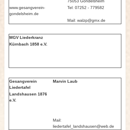
75053 Gondelsheim
www.gesangverein-
Tel: 07252 - 779582
gondelsheim.de
Mail: walzp@gmx.de
MGV Liederkranz
Kürnbach 1858 e.V.
Gesangverein
Marvin Laub
Liedertafel
Landshausen 1876
e.V.
Mail:
liedertafel_landshausen@web.de