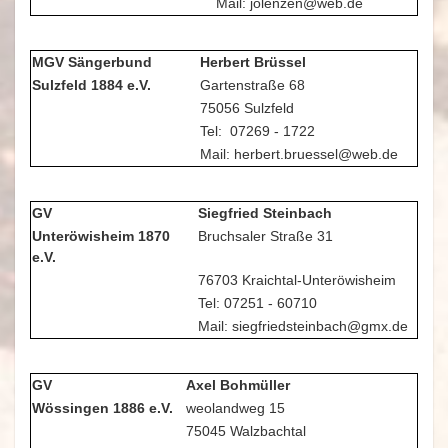
Mail: jolenzen@web.de
MGV Sängerbund
Herbert Brüssel
Sulzfeld 1884 e.V.
Gartenstraße 68
75056 Sulzfeld
Tel: 07269 - 1722
Mail: herbert.bruessel@web.de
GV
Siegfried Steinbach
Unteröwisheim 1870
Bruchsaler Straße 31
e.V.
76703 Kraichtal-Unteröwisheim
Tel: 07251 - 60710
Mail: siegfriedsteinbach@gmx.de
GV
Axel Bohmüller
Wössingen 1886 e.V.
weolandweg 15
75045 Walzbachtal