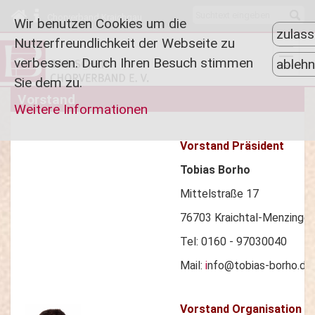
Chorverband Kraichgau
Wir benutzen Cookies um die
zulas
Nutzerfreundlichkeit der Webseite zu
verbessen. Durch Ihren Besuch stimmen
ableh
Sie dem zu.
Vorstand
Weitere Informationen
Vorstand Präsident
Tobias Borho
Mittelstraße 17
76703 Kraichtal-Menzinge
Tel: 0160 - 97030040
Mail:
i
nfo@tobias-borho.de
Vorstand Organisation &