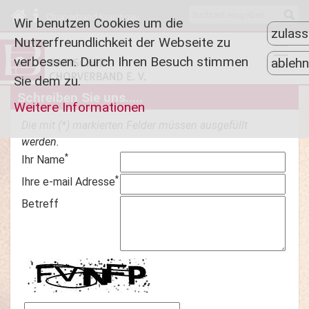
Chorverband Kraichgau
Wir benutzen Cookies um die
zulas
Nutzerfreundlichkeit der Webseite zu
verbessen. Durch Ihren Besuch stimmen
ableh
Sie dem zu.
Schreiben Sie uns.....
Weitere Informationen
Die mit (*) markierten Felder müssen ausgefüllt
werden.
*
Ihr Name
*
Ihre e-mail Adresse
Betreff