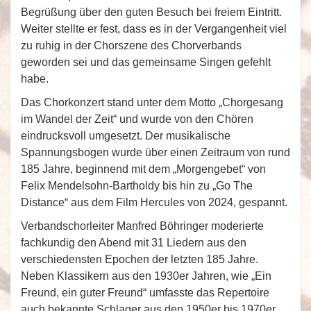
Begrüßung über den guten Besuch bei freiem Eintritt.
Weiter stellte er fest, dass es in der Vergangenheit viel
zu ruhig in der Chorszene des Chorverbands
geworden sei und das gemeinsame Singen gefehlt
habe.
Das Chorkonzert stand unter dem Motto „Chorgesang
im Wandel der Zeit“ und wurde von den Chören
eindrucksvoll umgesetzt. Der musikalische
Spannungsbogen wurde über einen Zeitraum von rund
185 Jahre, beginnend mit dem „Morgengebet“ von
Felix Mendelsohn-Bartholdy bis hin zu „Go The
Distance“ aus dem Film Hercules von 2024, gespannt.
Verbandschorleiter Manfred Böhringer moderierte
fachkundig den Abend mit 31 Liedern aus den
verschiedensten Epochen der letzten 185 Jahre.
Neben Klassikern aus den 1930er Jahren, wie „Ein
Freund, ein guter Freund“ umfasste das Repertoire
auch bekannte Schlager aus den 1950er bis 1970er